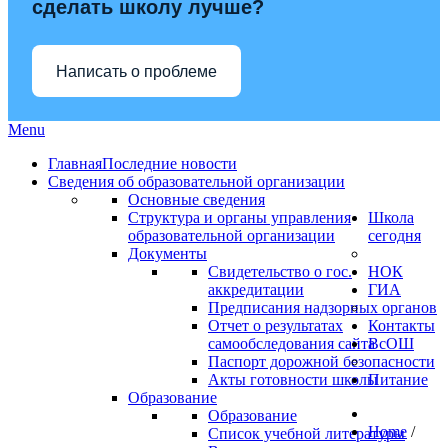
сделать школу лучше?
Написать о проблеме
Menu
Главная
Последние новости
Сведения об образовательной организации
Основные сведения
Структура и органы управления
Школа
образовательной организации
сегодня
Документы
Свидетельство о гос.
НОК
аккредитации
ГИА
Предписания надзорных органов
Отчет о результатах
Контакты
самообследования сайта
ВсОШ
Паспорт дорожной безопасности
Акты готовности школы
Питание
Образование
Образование
Home
/
Список учебной литературы