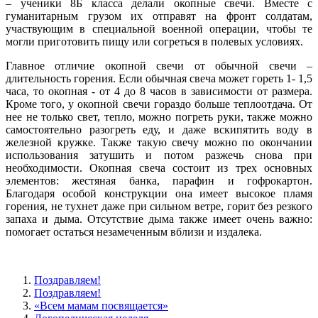
– ученики 8Б класса делали окопные свечи. Вместе с
гуманитарным грузом их отправят на фронт солдатам,
участвующим в специальной военной операции, чтобы те
могли приготовить пищу или согреться в полевых условиях.
Главное отличие окопной свечи от обычной свечи –
длительность горения. Если обычная свеча может гореть 1- 1,5
часа, то окопная - от 4 до 8 часов в зависимости от размера.
Кроме того, у окопной свечи гораздо больше теплоотдача. От
нее не только свет, тепло, можно погреть руки, также можно
самостоятельно разогреть еду, и даже вскипятить воду в
железной кружке. Также такую свечу можно по окончании
использования затушить и потом разжечь снова при
необходимости. Окопная свеча состоит из трех основных
элементов: жестяная банка, парафин и гофрокартон.
Благодаря особой конструкции она имеет высокое пламя
горения, не тухнет даже при сильном ветре, горит без резкого
запаха и дыма. Отсутствие дыма также имеет очень важно:
помогает остаться незамеченным вблизи и издалека.
Поздравляем!
Поздравляем!
«Всем мамам посвящается»