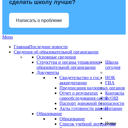
сделать школу лучше?
Написать о проблеме
Menu
Главная
Последние новости
Сведения об образовательной организации
Основные сведения
Структура и органы управления
Школа
образовательной организации
сегодня
Документы
Свидетельство о гос.
НОК
аккредитации
ГИА
Предписания надзорных органов
Отчет о результатах
Контакты
самообследования сайта
ВсОШ
Паспорт дорожной безопасности
Акты готовности школы
Питание
Образование
Образование
Home
Список учебной литературы