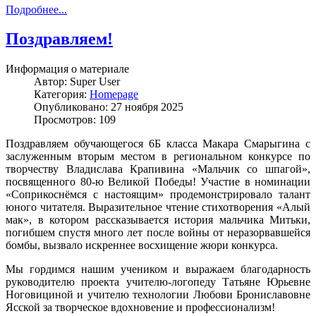
Подробнее...
Поздравляем!
Информация о материале
Автор:
Super User
Категория:
Homepage
Опубликовано: 27 ноября 2025
Просмотров: 109
Поздравляем обучающегося 6Б класса Макара Смарыгина с
заслуженным вторым местом в региональном конкурсе по
творчеству Владислава Крапивина «Мальчик со шпагой»,
посвященного 80-ю Великой Победы! Участие в номинации
«Соприкоснёмся с настоящим» продемонстрировало талант
юного читателя. Выразительное чтение стихотворения «Алый
мак», в котором рассказывается история мальчика Митьки,
погибшем спустя много лет после войны от неразорвавшейся
бомбы, вызвало искреннее восхищение жюри конкурса.
Мы гордимся нашим учеником и выражаем благодарность
руководителю проекта учителю-логопеду Татьяне Юрьевне
Ноговициной и учителю технологии Любови Брониславовне
Ясской за творческое вдохновение и профессионализм!