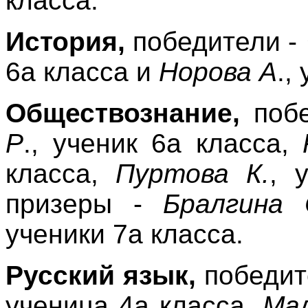
класса.
История,
победители -
6а класса и
Норова А
.,
Обществознание,
побе
Р
., ученик 6а класса,
класса,
Пуртова К.
, 
призеры -
Бралгина 
ученики 7а класса.
Русский язык,
победит
ученица 4а класса,
Ма