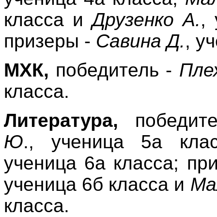
класса и
Друзенко А.
,
призеры -
Савина Д.
, у
МХК,
победитель -
Пле
класса.
Литература,
победит
Ю
., ученица 5а кл
ученица 6а класса; пр
ученица 6б класса и
Ма
класса.