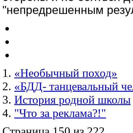
"непредрешенным резул
«Необычный поход»
«БДД- танцевальный ч
История родной школы
"Что за реклама?!"
Страница 150 из 222