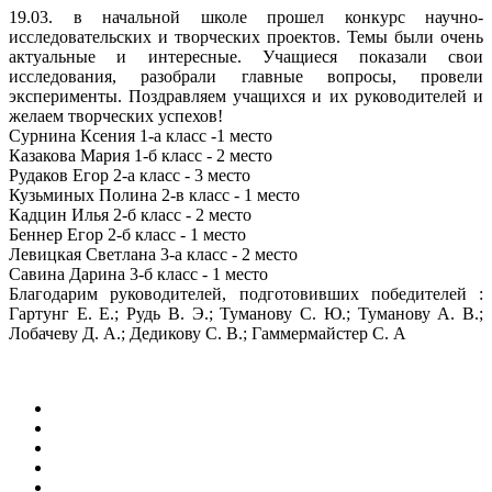
19.03. в начальной школе прошел конкурс научно-
исследовательских и творческих проектов. Темы были очень
актуальные и интересные. Учащиеся показали свои
исследования, разобрали главные вопросы, провели
эксперименты. Поздравляем учащихся и их руководителей и
желаем творческих успехов!
Сурнина Ксения 1-а класс -1 место
Казакова Мария 1-б класс - 2 место
Рудаков Егор 2-а класс - 3 место
Кузьминых Полина 2-в класс - 1 место
Кадцин Илья 2-б класс - 2 место
Беннер Егор 2-б класс - 1 место
Левицкая Светлана 3-а класс - 2 место
Савина Дарина 3-б класс - 1 место
Благодарим руководителей, подготовивших победителей :
Гартунг Е. Е.; Рудь В. Э.; Туманову С. Ю.; Туманову А. В.;
Лобачеву Д. А.; Дедикову С. В.; Гаммермайстер С. А