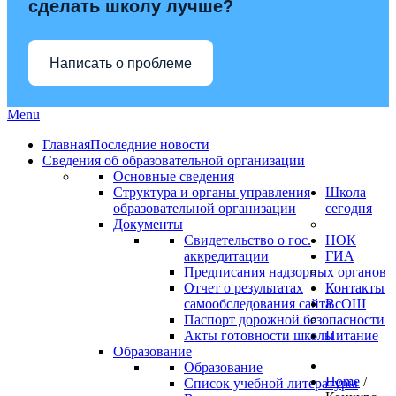
сделать школу лучше?
Написать о проблеме
Menu
Главная
Последние новости
Сведения об образовательной организации
Основные сведения
Структура и органы управления
Школа
образовательной организации
сегодня
Документы
Свидетельство о гос.
НОК
аккредитации
ГИА
Предписания надзорных органов
Отчет о результатах
Контакты
самообследования сайта
ВсОШ
Паспорт дорожной безопасности
Акты готовности школы
Питание
Образование
Образование
Home
/
Список учебной литературы