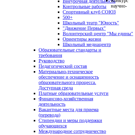
Конкурс
Внеурочная деятельность
научно-
Контрольные работы
Спортивный клуб СОЮЗ
500+
Школьный театр "Юность"
"Движение Первых"
Волонтерский центр "Мы едины"
Ориентиры жизни
Школьный медиацентр
Образовательные стандарты и
требования
Руководство
Педагогический состав
Материально-техническое
обеспечение и оснащенность
образовательного процесса.
Доступная среда
Платные образовательные услуги
Финансово-хозяйственная
деятельность
Вакантные места для приема
(перевода)
Стипендии и меры поддержки
обучающихся
Международное сотрудничество