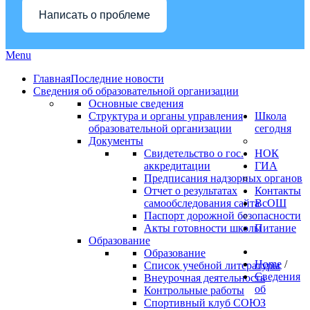
Написать о проблеме
Menu
Главная
Последние новости
Сведения об образовательной организации
Основные сведения
Структура и органы управления
Школа
образовательной организации
сегодня
Документы
Свидетельство о гос.
НОК
аккредитации
ГИА
Предписания надзорных органов
Отчет о результатах
Контакты
самообследования сайта
ВсОШ
Паспорт дорожной безопасности
Акты готовности школы
Питание
Образование
Образование
Home
/
Список учебной литературы
Сведения
Внеурочная деятельность
об
Контрольные работы
Спортивный клуб СОЮЗ