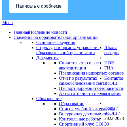
Написать о проблеме
Menu
Главная
Последние новости
Сведения об образовательной организации
Основные сведения
Структура и органы управления
Школа
образовательной организации
сегодня
Документы
Свидетельство о гос.
НОК
аккредитации
ГИА
Предписания надзорных органов
Отчет о результатах
Контакты
самообследования сайта
ВсОШ
Паспорт дорожной безопасности
Акты готовности школы
Питание
Образование
Образование
Home
/
Список учебной литературы
ВсОШ
/
Внеурочная деятельность
2022-2023
Контрольные работы
Спортивный клуб СОЮЗ