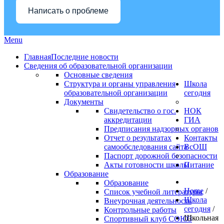
Написать о проблеме
Menu
Главная
Последние новости
Сведения об образовательной организации
Основные сведения
Структура и органы управления
Школа
образовательной организации
сегодня
Документы
Свидетельство о гос.
НОК
аккредитации
ГИА
Предписания надзорных органов
Отчет о результатах
Контакты
самообследования сайта
ВсОШ
Паспорт дорожной безопасности
Акты готовности школы
Питание
Образование
Образование
Home
/
Список учебной литературы
Школа
Внеурочная деятельность
сегодня
/
Контрольные работы
Школьная
Спортивный клуб СОЮЗ