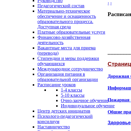
Руководство
‹
›
Педагогический состав
Материально-техническое
Расписан
обеспечение и оснащенность
образовательного процесса.
Доступная среда
Платные образовательные услуги
Финансово-хозяйственная
деятельность
Вакантные места для приема
________
(перевода)
Стипендии и меры поддержки
Страниц
обучающихся
Международное сотрудничество
Организация питания в
Дорожная 
образовательной организации
Расписание уроков
Информаци
1-4 классы
5-10 классы
Пожарная 
Очно-заочное обучение
Индивидуальное обучение
Центр детских инициатив
Общие пра
Психолого-педагогический
консилиум
Здоровье
Наставничество