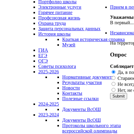
Портфолио школы
Электронные услуги
Прием в пе
Горячее питание
Уважаемые 
Профсоюзная жизнь
В первый...
Охрана труда
Защита персональных данных
Независима
История школы
Краткая историческая справка
На террито
Музей
ГИА
Опрос
ЕГЭ
ОГЭ
Соблюдает
Советы психолога
2025-2026
Да, в п
Нормативные документы
Стараюс
Результаты участия
Не всег
Новости
Нет, не
Контакты
Полезные ссылки
2024-2025
Документы ВсОШ
2023-2024
Документы ВсОШ
Протоколы школьного этапа
всероссийской олимпиады