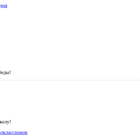
дня
беды!
оклассников