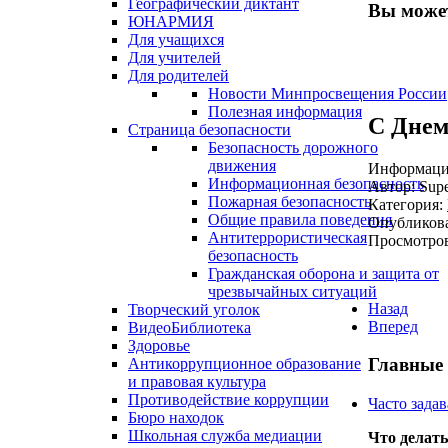
Географический диктант
Вы может
ЮНАРМИЯ
Для учащихся
Для учителей
Для родителей
Новости Минпросвещения России
Полезная информация
С Днем
Страница безопасности
Безопасность дорожного
движения
Информация
Информационная безопасность
Автор:
Supe
Пожарная безопасность
Категория:
Общие правила поведения
Опубликова
Антитеррористическая
Просмотров
безопасность
Гражданская оборона и защита от
чрезвычайных ситуаций
Назад
Творческий уголок
Вперед
ВидеоБиблиотека
Здоровье
Главные
Антикоррупционное образование
и правовая культура
Противодействие коррупции
Часто зада
Бюро находок
Школьная служба медиации
Что делать