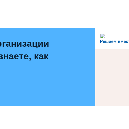
рганизации
Решаем вмес
наете, как