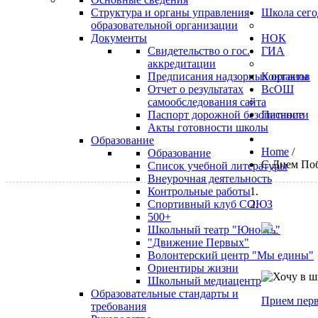
Структура и органы управления
Школа сего
образовательной организации
Документы
НОК
Свидетельство о гос.
ГИА
аккредитации
Предписания надзорных органов
Контакты
Отчет о результатах
ВсОШ
самообследования сайта
Паспорт дорожной безопасности
Питание
Акты готовности школы
Образование
Home
/
Образование
С Днем По
Список учебной литературы
Внеурочная деятельность
Контрольные работы
Спортивный клуб СОЮЗ
500+
Школьный театр "Юность"
"Движение Первых"
Волонтерский центр "Мы едины"
Ориентиры жизни
Школьный медиацентр
Образовательные стандарты и
Прием перв
требования