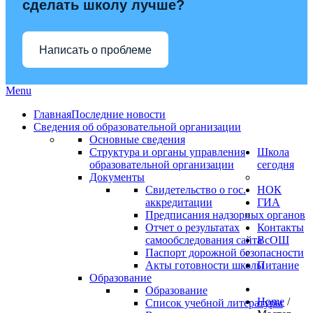
сделать школу лучше?
Написать о проблеме
Menu
Главная
Последние новости
Сведения об образовательной организации
Основные сведения
Структура и органы управления
Школа
образовательной организации
сегодня
Документы
Свидетельство о гос.
НОК
аккредитации
ГИА
Предписания надзорных органов
Отчет о результатах
Контакты
самообследования сайта
ВсОШ
Паспорт дорожной безопасности
Акты готовности школы
Питание
Образование
Образование
Home
/
Список учебной литературы