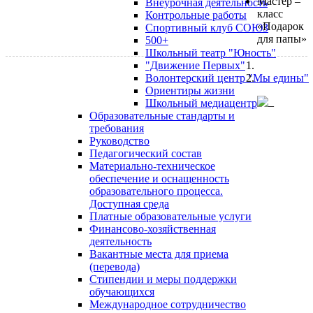
Мастер –
Внеурочная деятельность
класс
Контрольные работы
«Подарок
Спортивный клуб СОЮЗ
для папы»
500+
Школьный театр "Юность"
"Движение Первых"
Волонтерский центр "Мы едины"
Ориентиры жизни
Школьный медиацентр
Образовательные стандарты и
требования
Руководство
Педагогический состав
Материально-техническое
обеспечение и оснащенность
образовательного процесса.
Доступная среда
Платные образовательные услуги
Финансово-хозяйственная
деятельность
Вакантные места для приема
(перевода)
Стипендии и меры поддержки
обучающихся
Международное сотрудничество