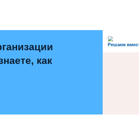
рганизации
Решаем вмес
наете, как