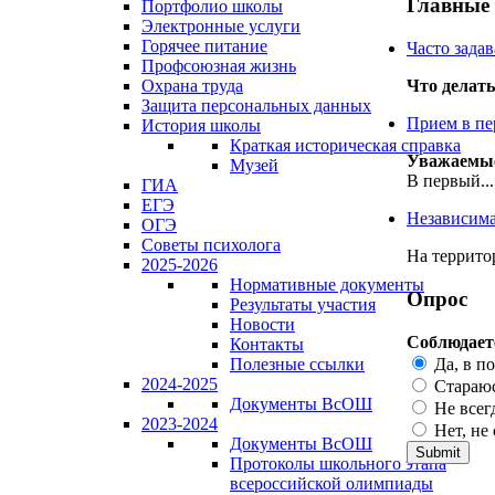
Главные
Портфолио школы
Электронные услуги
Горячее питание
Часто зада
Профсоюзная жизнь
Охрана труда
Что делать
Защита персональных данных
Прием в пе
История школы
Краткая историческая справка
Уважаемые 
Музей
В первый...
ГИА
ЕГЭ
Независима
ОГЭ
Советы психолога
На террито
2025-2026
Нормативные документы
Опрос
Результаты участия
Новости
Соблюдает
Контакты
Да, в п
Полезные ссылки
2024-2025
Стараюс
Документы ВсОШ
Не всег
2023-2024
Нет, не
Документы ВсОШ
Протоколы школьного этапа
всероссийской олимпиады