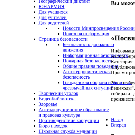
Географический диктант
Вы может
ЮНАРМИЯ
Для учащихся
Для учителей
Для родителей
Новости Минпросвещения России
Полезная информация
«Посвя
Страница безопасности
Безопасность дорожного
движения
Информация
Информационная безопасность
Автор:
Supe
Пожарная безопасность
Категория:
Общие правила поведения
Опубликова
Антитеррористическая
Просмотров
безопасность
Гражданская оборона и защита от
25 сентябр
чрезвычайных ситуаций
пешеходы".
Творческий уголок
собирали 
ВидеоБиблиотека
произнести
Здоровье
Антикоррупционное образование
и правовая культура
Назад
Противодействие коррупции
Вперед
Бюро находок
Школьная служба медиации