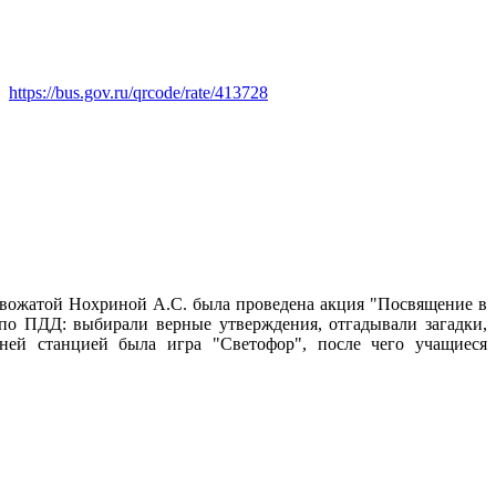
https://bus.gov.ru/qrcode/rate/413728
ожатой Нохриной А.С. была проведена акция "Посвящение в
по ПДД: выбирали верные утверждения, отгадывали загадки,
ней станцией была игра "Светофор", после чего учащиеся