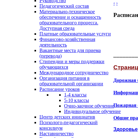
Руководство
‹
›
Педагогический состав
Материально-техническое
Расписан
обеспечение и оснащенность
образовательного процесса.
Доступная среда
Платные образовательные услуги
Финансово-хозяйственная
деятельность
Вакантные места для приема
________
(перевода)
Стипендии и меры поддержки
Страниц
обучающихся
Международное сотрудничество
Организация питания в
Дорожная 
образовательной организации
Расписание уроков
Информаци
1-4 классы
5-10 классы
Пожарная 
Очно-заочное обучение
Индивидуальное обучение
Центр детских инициатив
Общие пра
Психолого-педагогический
консилиум
Здоровье
Наставничество