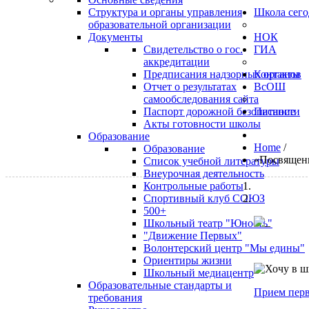
Структура и органы управления
Школа сего
образовательной организации
Документы
НОК
Свидетельство о гос.
ГИА
аккредитации
Предписания надзорных органов
Контакты
Отчет о результатах
ВсОШ
самообследования сайта
Паспорт дорожной безопасности
Питание
Акты готовности школы
Образование
Home
/
Образование
«Посвящен
Список учебной литературы
Внеурочная деятельность
Контрольные работы
Спортивный клуб СОЮЗ
500+
Школьный театр "Юность"
"Движение Первых"
Волонтерский центр "Мы едины"
Ориентиры жизни
Школьный медиацентр
Образовательные стандарты и
Прием перв
требования