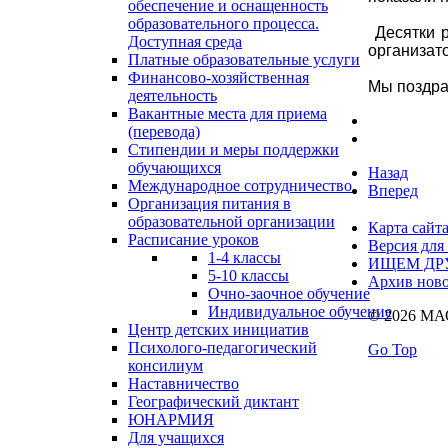
обеспечение и оснащенность
образовательного процесса.
Десятки р
Доступная среда
организат
Платные образовательные услуги
Финансово-хозяйственная
Мы поздра
деятельность
Вакантные места для приема
(перевода)
Стипендии и меры поддержки
обучающихся
Назад
Международное сотрудничество
Вперед
Организация питания в
образовательной организации
Карта сайт
Расписание уроков
Версия для
1-4 классы
ИЩЕМ ДР
5-10 классы
Архив ново
Очно-заочное обучение
Индивидуальное обучение
© 2026 М
Центр детских инициатив
Психолого-педагогический
Go Top
консилиум
Наставничество
Географический диктант
ЮНАРМИЯ
Для учащихся