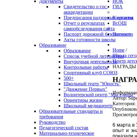
Документы
НОК
Свидетельство о гос.
ГИА
аккредитации
Предписания надзорных органов
Контакты
Отчет о результатах
ВсОШ
самообследования сайта
Паспорт дорожной безопасности
Питание
Акты готовности школы
Образование
Home
/
Образование
Школа сего
Список учебной литературы
Центр детс
Внеурочная деятельность
НАГРАДЫ
Контрольные работы
Спортивный клуб СОЮЗ
НАГР
500+
Школьный театр "Юность"
"Движение Первых"
Информация
Волонтерский центр "Мы едины"
Автор:
Supe
Ориентиры жизни
Категория:
Школьный медиацентр
Опубликова
Образовательные стандарты и
Просмотров
требования
Руководство
6 марта в
Педагогический состав
опыт и зн
Материально-техническое
показали 