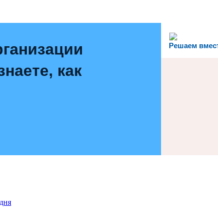
рганизации
Решаем вмес
наете, как
дня