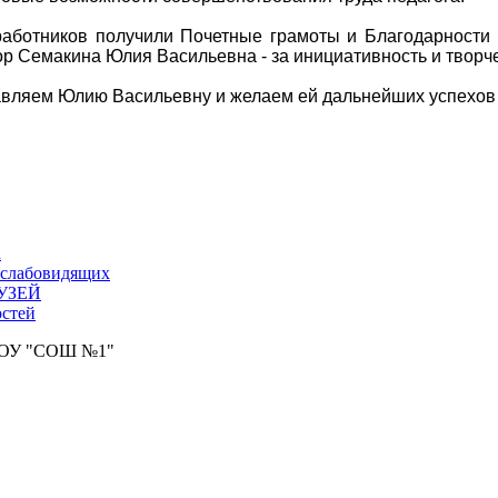
аботников получили Почетные грамоты и Благодарности о
ор Семакина Юлия Васильевна - за инициативность и творч
вляем Юлию Васильевну и желаем ей дальнейших успехов 
а
 слабовидящих
УЗЕЙ
стей
АОУ "СОШ №1"