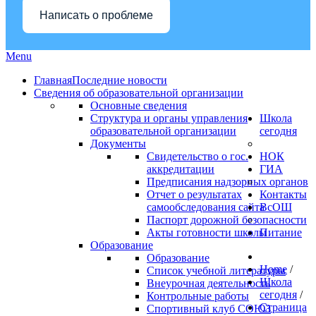
Написать о проблеме
Menu
Главная
Последние новости
Сведения об образовательной организации
Основные сведения
Структура и органы управления
Школа
образовательной организации
сегодня
Документы
Свидетельство о гос.
НОК
аккредитации
ГИА
Предписания надзорных органов
Отчет о результатах
Контакты
самообследования сайта
ВсОШ
Паспорт дорожной безопасности
Акты готовности школы
Питание
Образование
Образование
Home
/
Список учебной литературы
Школа
Внеурочная деятельность
сегодня
/
Контрольные работы
Страница
Спортивный клуб СОЮЗ