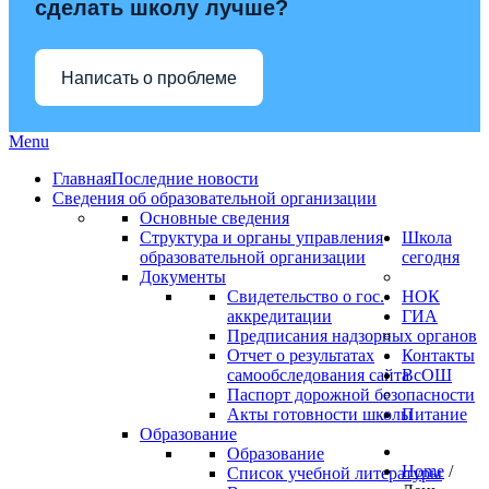
сделать школу лучше?
Написать о проблеме
Menu
Главная
Последние новости
Сведения об образовательной организации
Основные сведения
Структура и органы управления
Школа
образовательной организации
сегодня
Документы
Свидетельство о гос.
НОК
аккредитации
ГИА
Предписания надзорных органов
Отчет о результатах
Контакты
самообследования сайта
ВсОШ
Паспорт дорожной безопасности
Акты готовности школы
Питание
Образование
Образование
Home
/
Список учебной литературы