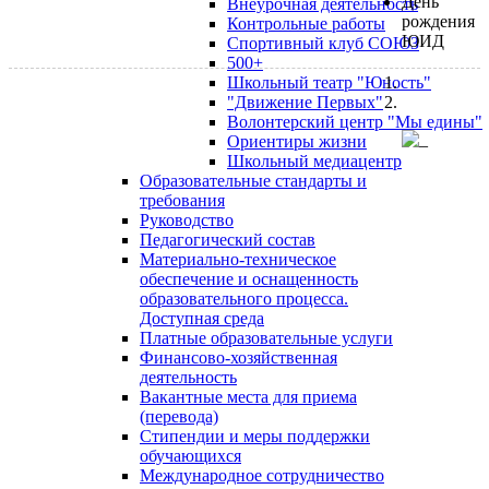
День
Внеурочная деятельность
рождения
Контрольные работы
ЮИД
Спортивный клуб СОЮЗ
500+
Школьный театр "Юность"
"Движение Первых"
Волонтерский центр "Мы едины"
Ориентиры жизни
Школьный медиацентр
Образовательные стандарты и
требования
Руководство
Педагогический состав
Материально-техническое
обеспечение и оснащенность
образовательного процесса.
Доступная среда
Платные образовательные услуги
Финансово-хозяйственная
деятельность
Вакантные места для приема
(перевода)
Стипендии и меры поддержки
обучающихся
Международное сотрудничество