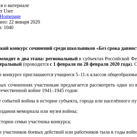
 о материале
r User
Homepage
но: 22 января 2020
: 1040
ский конкурс сочинений среди школьников «Без срока давно
оходит в два этапа: региональный
в субъектах Российской Ф
еральный
(проводится
с 1 февраля по 28 февраля 2020 года
). 
в конкурсе приглашаются учащиеся 5–11-х классов общеобразов
ых сочинениях участникам предлагается рассмотреть один из 
ечественной войне 1941–1945 годов:
е событий войны в истории субъекта, города или населённого п
создания мемориала или музея войны;
стории семьи участника конкурса;
и участников боевых действий или работников тыла в годы войн