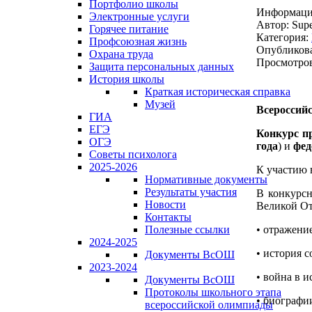
Портфолио школы
Информация
Электронные услуги
Автор:
Supe
Горячее питание
Категория:
Профсоюзная жизнь
Опубликова
Охрана труда
Просмотров
Защита персональных данных
История школы
Краткая историческая справка
Музей
Всероссий
ГИА
ЕГЭ
Конкурс пр
ОГЭ
года
) и
фед
Советы психолога
2025-2026
К участию 
Нормативные документы
Результаты участия
В конкурсн
Новости
Великой От
Контакты
• отражени
Полезные ссылки
2024-2025
• история 
Документы ВсОШ
2023-2024
• война в и
Документы ВсОШ
Протоколы школьного этапа
• биографи
всероссийской олимпиады