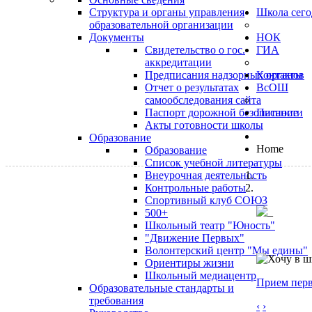
Структура и органы управления
Школа сего
образовательной организации
Документы
НОК
Свидетельство о гос.
ГИА
аккредитации
Предписания надзорных органов
Контакты
Отчет о результатах
ВсОШ
самообследования сайта
Паспорт дорожной безопасности
Питание
Акты готовности школы
Образование
Home
Образование
Список учебной литературы
Внеурочная деятельность
Контрольные работы
Спортивный клуб СОЮЗ
500+
Школьный театр "Юность"
"Движение Первых"
Волонтерский центр "Мы едины"
Ориентиры жизни
Школьный медиацентр
Прием перв
Образовательные стандарты и
требования
‹
›