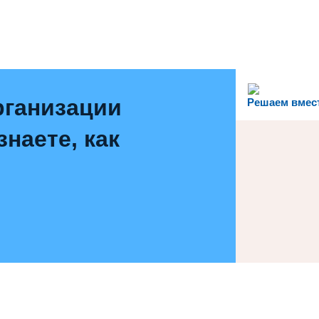
рганизации
Решаем вмес
наете, как