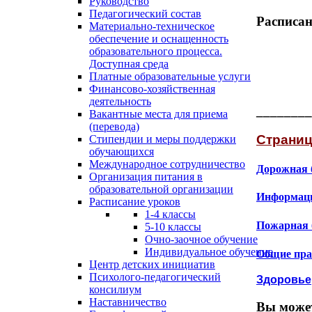
Руководство
Педагогический состав
Расписан
Материально-техническое
обеспечение и оснащенность
образовательного процесса.
Доступная среда
Платные образовательные услуги
Финансово-хозяйственная
деятельность
________
Вакантные места для приема
(перевода)
Страниц
Стипендии и меры поддержки
обучающихся
Международное сотрудничество
Дорожная 
Организация питания в
образовательной организации
Информаци
Расписание уроков
1-4 классы
Пожарная 
5-10 классы
Очно-заочное обучение
Индивидуальное обучение
Общие пра
Центр детских инициатив
Психолого-педагогический
Здоровье
консилиум
Наставничество
Вы может