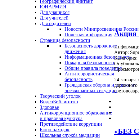
Географический диктант
ЮНАРМИЯ
Для учащихся
Для учителей
Для родителей
Новости Минпросвещения России
Акция 
Полезная информация
Страница безопасности
Безопасность дорожного
Информация
движения
Автор:
Supe
Информационная безопасность
Категория:
Пожарная безопасность
Опубликова
Общие правила поведения
Просмотров
Антитеррористическая
безопасность
24 января
Гражданская оборона и защита от
дорожного
чрезвычайных ситуаций
световозвр
Творческий уголок
ВидеоБиблиотека
Здоровье
Антикоррупционное образование
и правовая культура
Противодействие коррупции
Бюро находок
«БЕЗ 
Школьная служба медиации