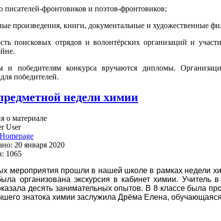
во писателей-фронтовиков и поэтов-фронтовиков;
ные произведения, книги, документальные и художественные фи
ость поисковых отрядов и волонтёрских организаций и учас
ойне.
м и победителям конкурса вручаются дипломы. Организац
для победителей.
предметной недели химии
 о материале
r User
Homepage
но: 20 января 2020
: 1065
ых мероприятия прошли в нашей школе в рамках недели хим
была организована экскурсия в кабинет химии. Учитель 
оказала десять занимательных опытов. В 8 классе была пр
чшего знатока химии заслужила Дрёма Елена, обучающаяся 