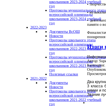
школьников 2023-2024 учебный
• творчест
год
Протоколы муниципального этапа
• музыкаль
всероссийской олимпиады
школьников 2023-2024 учебный
• деятельн
год
памяти о в
2022-2023
Документы ВсОШ
Финалиста
Новости
поощрения 
Протоколы школьного этапа
всероссийской олимпиады
Итоги 
школьников 2022-2023 учебный
год
Информация
Протоколы муниципального этапа
Автор:
Supe
всероссийской олимпиады
Категория:
школьников 2022-2023 учебный
Опубликова
год
Просмотров
Полезные ссылки
2021-2022
Два крупн
Документы
3 класса 
Новости
химии и п
Протоколы школьного этапа
Звание лу
всероссийской олимпиады
школьников 2021-2022 учебный
год